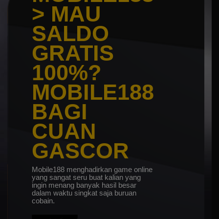
> MAU
SALDO
GRATIS
100%?
MOBILE188
BAGI
CUAN
GASCOR
Mobile188 menghadirkan game online
yang sangat seru buat kalian yang
ingin menang banyak hasil besar
dalam waktu singkat saja buruan
cobain.