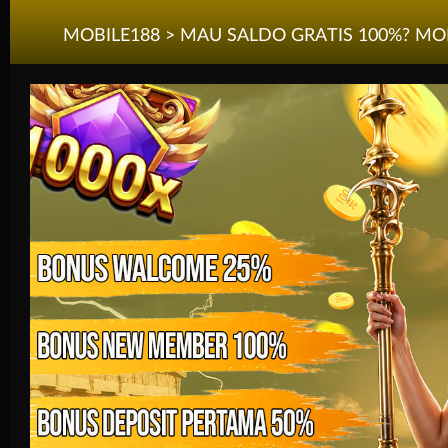
MOBILE188 > MAU SALDO GRATIS 100%? MO
Olahraga
Crash Game