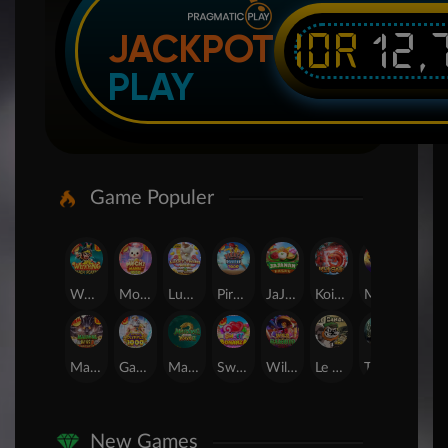
IDR
12,
JACKPOT
PLAY
Game Populer
Wukong - Black Scatter
Mochi Mania 1000
Lucky Twins Wilds
Pirate Quest 1000
JaJanan Pasar
Koi Gate
Mahjong Magic
SUGAR BANG BANG PLUS
Mahjong Wins 3 – Black Scatter
Gates of Olympus 1000
Mahjong Ways 2
Sweet Bonanza
Wild Bandito
Le Bandit
The Crypt
24D Spin
New Games