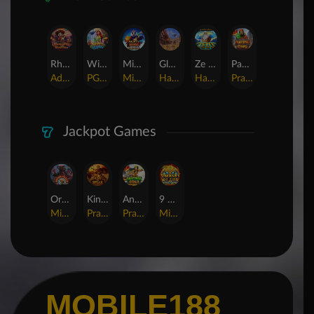
Rhapsody of Muertos
Wings of Iguazu
Mighty Panda
Glory Of Rome
Ze Zeus
Pandemic Rising
AdvantPlay
PG Soft
MicroGaming
Habanero
Hacksaw
Pragmatic Play
Jackpot Games
Orphan Organ
King Of Spears
Anaconda Gold
9 Masks of Fire™ HyperSpins™
MicroGaming
Pragmatic Play
Pragmatic Play
MicroGaming
MOBILE188